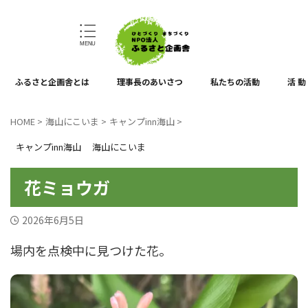
ひとづくり、まちづくり
ふるさと企画舎とは
理事長のあいさつ
私たちの活動
活 動
HOME
>
海山にこいま
>
キャンプinn海山
>
キャンプinn海山
海山にこいま
花ミョウガ
2026年6月5日
場内を点検中に見つけた花。