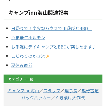
キャンプinn海山関連記事
日帰りで！炭火焼ハウスで川遊びとBBQ！
うま辛牛ホルモン
お手軽にデイキャンプとBBQが楽しめます♪
こだわりのかき氷
夏休み直前
カテゴリー一覧
キャンプinn海山
／
スタッフ
／
理事長
／
熊野古道
バックパッカー
／
くき漬け大作戦