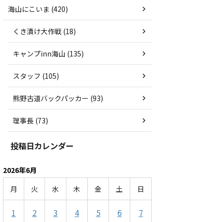
海山にこいま (420)
くき漬け大作戦 (18)
キャンプinn海山 (135)
スタッフ (105)
熊野古道バックパッカー (93)
理事長 (73)
投稿日カレンダー
2026年6月
月
火
水
木
金
土
日
1
2
3
4
5
6
7