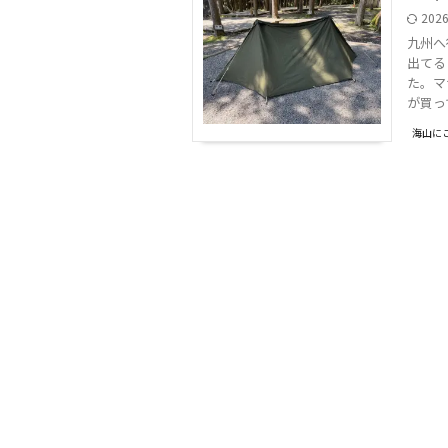
202
九州へ
出てる
た。マ
が買って 
海山に