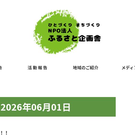
動
活 動 報 告
地域のご紹介
メディ
026年06月01日
軍！！