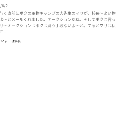
6/6/2
行く直前にボクの軍物キャンプの大先生のマサが、校長〜よい物
よ〜とメールくれました。オークションだね。そしてボクは言っ
サ〜オークションはボクは買う手段ないよ〜と。するとマサは私
...
こいま
理事長