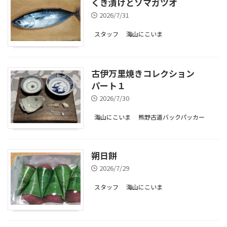
くき漬けとソマガツオ
2026/7/31
スタッフ
海山にこいま
古伊万里焼きコレクション
パート１
2026/7/30
海山にこいま
熊野古道バックパッカー
朔日餅
2026/7/29
スタッフ
海山にこいま