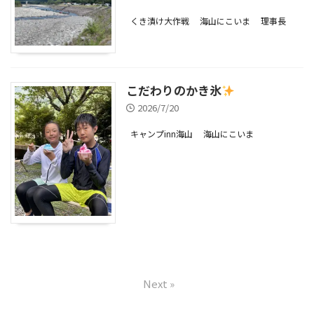
くき漬け大作戦
海山にこいま
理事長
こだわりのかき氷
2026/7/20
キャンプinn海山
海山にこいま
Next »