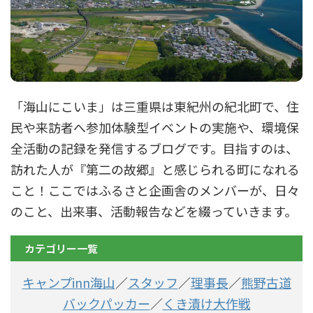
「海山にこいま」は三重県は東紀州の紀北町で、住
民や来訪者へ参加体験型イベントの実施や、環境保
全活動の記録を発信するブログです。目指すのは、
訪れた人が『第二の故郷』と感じられる町になれる
こと！ここではふるさと企画舎のメンバーが、日々
のこと、出来事、活動報告などを綴っていきます。
カテゴリー一覧
キャンプinn海山
／
スタッフ
／
理事長
／
熊野古道
バックパッカー
／
くき漬け大作戦