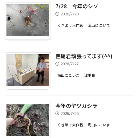
7/28 今年のシソ
2026/7/29
くき漬け大作戦
海山にこいま
西尾君頑張ってます(^^)
2026/7/27
海山にこいま
理事長
今年のヤツガシラ
2026/7/26
くき漬け大作戦
海山にこいま