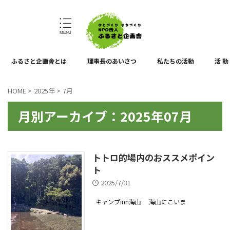
ひとづくり、まちづくり
ふるさと企画舎とは
理事長のあいさつ
私たちの活動
活 動
HOME
>
2025年
>
7月
月別アーカイブ：2025年07月
トトロ的場内のおススメポイン
ト
2025/7/31
キャンプinn海山
海山にこいま