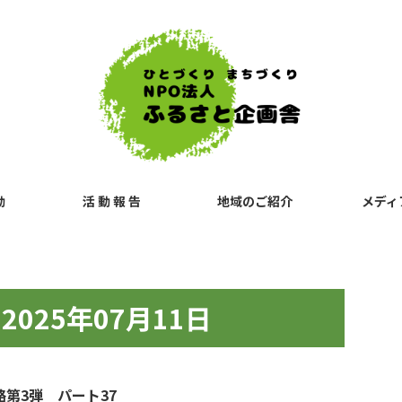
動
活 動 報 告
地域のご紹介
メディ
025年07月11日
路第3弾 パート37