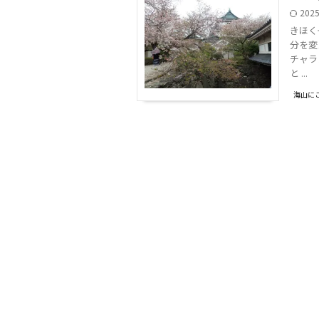
202
きほく
分を変
チャラ
と ...
海山に