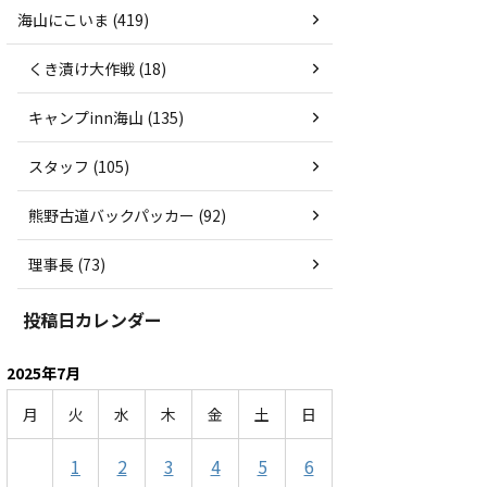
海山にこいま (419)
くき漬け大作戦 (18)
キャンプinn海山 (135)
スタッフ (105)
熊野古道バックパッカー (92)
理事長 (73)
投稿日カレンダー
2025年7月
月
火
水
木
金
土
日
1
2
3
4
5
6