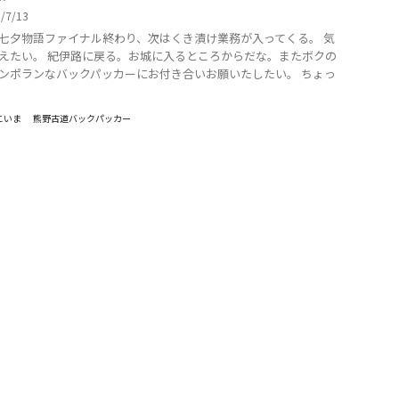
5/7/13
七夕物語ファイナル終わり、次はくき漬け業務が入ってくる。 気
えたい。 紀伊路に戻る。お城に入るところからだな。またボクの
ンポランなバックパッカーにお付き合いお願いたしたい。 ちょっ
こいま
熊野古道バックパッカー