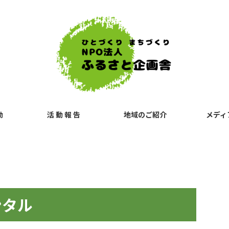
動
活 動 報 告
地域のご紹介
メディ
ンタル