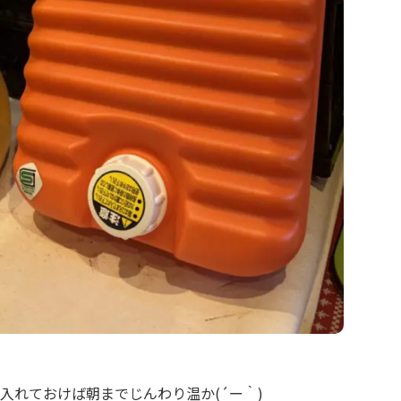
入れておけば朝までじんわり温か(´ー｀)