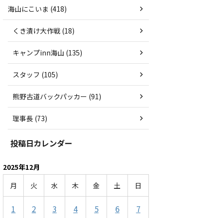
海山にこいま (418)
くき漬け大作戦 (18)
キャンプinn海山 (135)
スタッフ (105)
熊野古道バックパッカー (91)
理事長 (73)
投稿日カレンダー
2025年12月
月
火
水
木
金
土
日
1
2
3
4
5
6
7