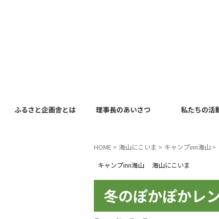
ふるさと企画舎とは
理事長のあいさつ
私たちの活
HOME
>
海山にこいま
>
キャンプinn海山
>
キャンプinn海山
海山にこいま
冬のぽかぽかレ