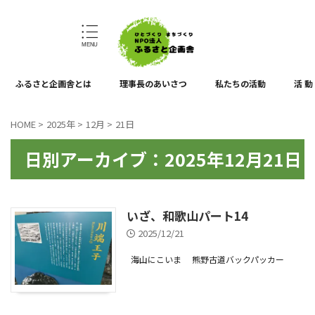
ひとづくり、まちづくり
ふるさと企画舎とは
理事長のあいさつ
私たちの活動
活 動
HOME
>
2025年
>
12月
>
21日
日別アーカイブ：2025年12月21日
いざ、和歌山パート14
2025/12/21
海山にこいま
熊野古道バックパッカー