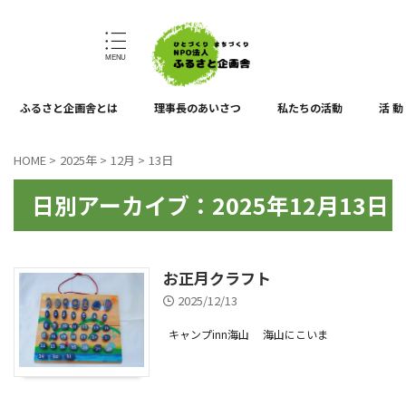
ひとづくり、まちづくり
ふるさと企画舎とは
理事長のあいさつ
私たちの活動
活 動
HOME
>
2025年
>
12月
>
13日
日別アーカイブ：2025年12月13日
お正月クラフト
2025/12/13
キャンプinn海山
海山にこいま