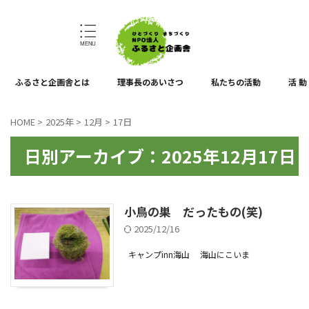
ひとづくり、まちづくり
ふるさと企画舎とは
理事長のあいさつ
私たちの活動
活 動
HOME
>
2025年
>
12月
>
17日
日別アーカイブ：2025年12月17日
小鳥の巣 だったもの(笑)
2025/12/16
キャンプinn海山
海山にこいま