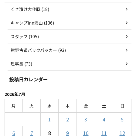
くき漬け大作戦 (18)
キャンプinn海山 (136)
スタッフ (105)
熊野古道バックパッカー (93)
理事長 (73)
投稿日カレンダー
2026年7月
月
火
水
木
金
土
日
1
2
3
4
5
6
7
8
9
10
11
12