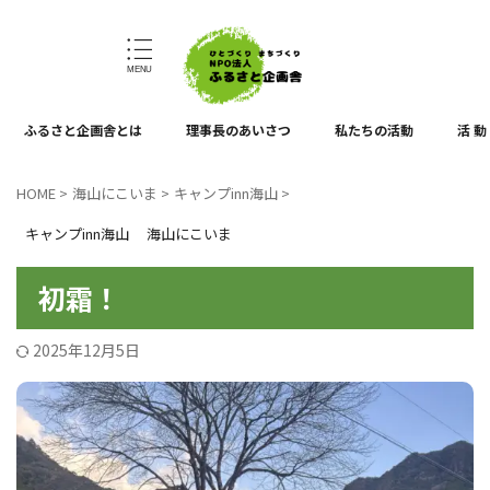
ひとづくり、まちづくり
ふるさと企画舎とは
理事長のあいさつ
私たちの活動
活 動
HOME
>
海山にこいま
>
キャンプinn海山
>
キャンプinn海山
海山にこいま
初霜！
2025年12月5日