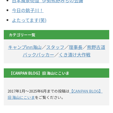
日本風景街道 伊勢熊野みちの会議
今日の銚子川！
よたってます(笑)
カテゴリー一覧
キャンプinn海山
／
スタッフ
／
理事長
／
熊野古道
バックパッカー
／
くき漬け大作戦
【CANPAN BLOG】旧 海山にこいま
2017年1月〜2025年6月までの投稿は
【CANPAN BLOG】
旧 海山にこいま
をご覧ください。