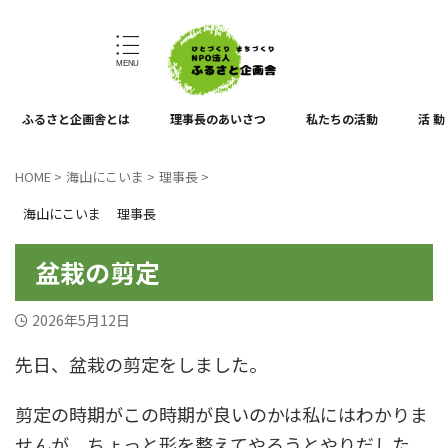
ひとづくり、まちづくり
ふるさと企画舎とは
理事長のあいさつ
私たちの活動
活 動
HOME
>
海山にこいま
>
理事長
>
海山にこいま
理事長
盆栽の剪定
2026年5月12日
先日、盆栽の剪定をしました。
剪定の時期がこの時期が良いのかは私にはわかりま
せんが、ちょっと形を整えてやろうとやりだした