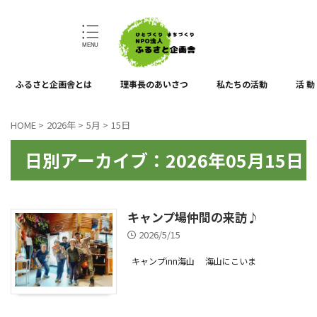
ひとづくり、まちづくり
ふるさと企画舎とは
理事長のあいさつ
私たちの活動
活 動
HOME
>
2026年
>
5月
>
15日
日別アーカイブ：2026年05月15日
キャンプ場仲間の来訪♪
2026/5/15
キャンプinn海山
海山にこいま