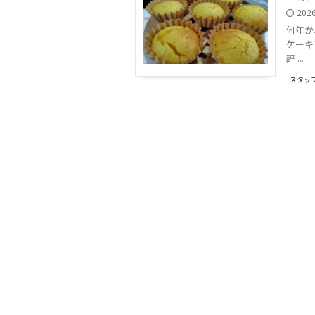
202
何年か
ケーキ
評 ...
スタッ