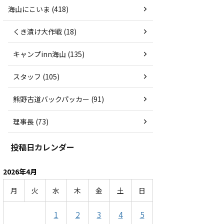
海山にこいま (418)
くき漬け大作戦 (18)
キャンプinn海山 (135)
スタッフ (105)
熊野古道バックパッカー (91)
理事長 (73)
投稿日カレンダー
2026年4月
月
火
水
木
金
土
日
1
2
3
4
5