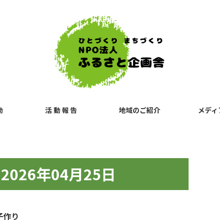
動
活 動 報 告
地域のご紹介
メディ
026年04月25日
子作り