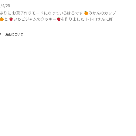
6/4/25
ぶりに お菓子作りモードになっているはるです
みかんのカップ
と
いちごジャムのクッキー
を作りました トトロさんに好
フ
海山にこいま