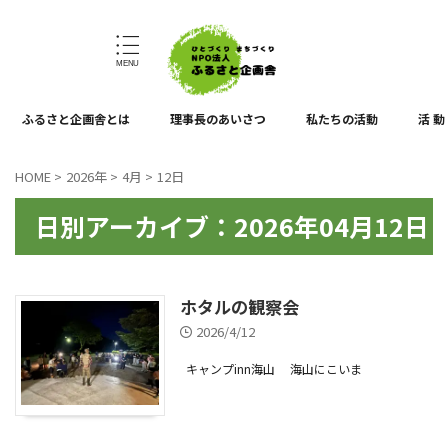
ひとづくり、まちづくり
ふるさと企画舎とは
理事長のあいさつ
私たちの活動
活 動
HOME
>
2026年
>
4月
>
12日
日別アーカイブ：2026年04月12日
ホタルの観察会
2026/4/12
キャンプinn海山
海山にこいま