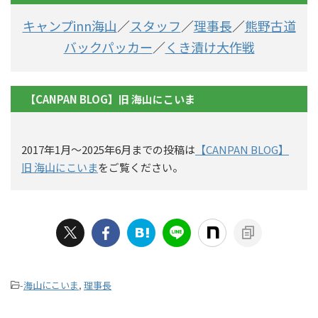
キャンプinn海山
／
スタッフ
／
理事長
／
熊野古道
バックパッカー
／
くき漬け大作戦
【CANPAN BLOG】旧 海山にこいま
2017年1月〜2025年6月までの投稿は
【CANPAN BLOG】
旧 海山にこいま
をご覧ください。
-
海山にこいま
,
理事長