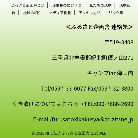
ふるさと企画舎とは
理事長のあいさつ
私たちの活動
活動報
告
地域の紹介
メディア掲載
アクセス方法
リンク集
＜ふるさと企画舎 連絡先＞
〒519-3408
三重県北牟婁郡紀北町便ノ山271
キャンプinn海山内
Tel/0597-33-0077 Fax/0597-32-3800
くき漬けについてはこちら→TEL:090-7686-2690
E-mail/furusatokikakusya@zd.ztv.ne.jp
© 2026 NPO法人ふるさと企画舎 公式WEB