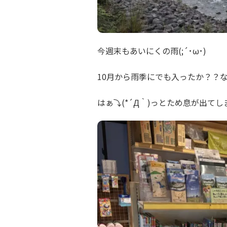
今週末もあいにくの雨(;´･ω･)
10月から雨季にでも入ったか？？な
はぁ⤵(*´Д｀)っとため息が出てし