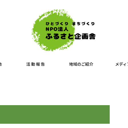
動
活 動 報 告
地域のご紹介
メディ