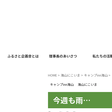
ふるさと企画舎とは
理事長のあいさつ
私たちの活
HOME
>
海山にこいま
>
キャンプinn海山
>
キャンプinn海山
海山にこいま
今週も雨…