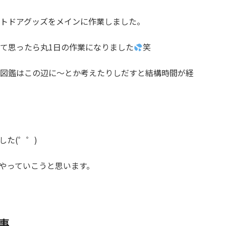
トドアグッズをメインに作業しました。
なんて思ったら丸1日の作業になりました
笑
図鑑はこの辺に～とか考えたりしだすと結構時間が経
た(゜゜)
やっていこうと思います。
事