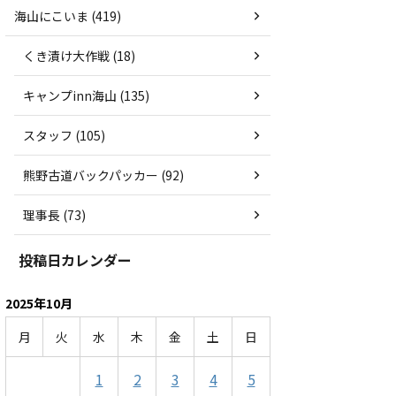
海山にこいま (419)
くき漬け大作戦 (18)
キャンプinn海山 (135)
スタッフ (105)
熊野古道バックパッカー (92)
理事長 (73)
投稿日カレンダー
2025年10月
月
火
水
木
金
土
日
1
2
3
4
5