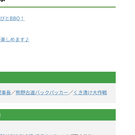
びとBBQ！
が楽しめます♪
理事長
／
熊野古道バックパッカー
／
くき漬け大作戦
ま