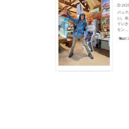
202
バック
い。来
ていき
セン ...
海山に