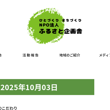
動
活 動 報 告
地域のご紹介
メディ
025年10月03日
のこだわり