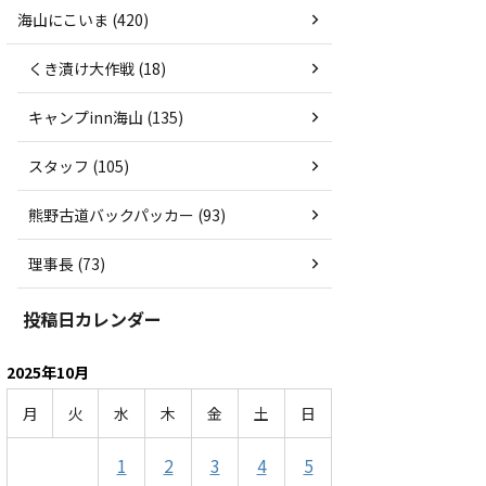
海山にこいま (420)
くき漬け大作戦 (18)
キャンプinn海山 (135)
スタッフ (105)
熊野古道バックパッカー (93)
理事長 (73)
投稿日カレンダー
2025年10月
月
火
水
木
金
土
日
1
2
3
4
5