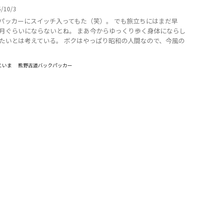
5/10/3
パッカーにスイッチ入ってもた（笑）。 でも旅立ちにはまだ早
月ぐらいにならないとね。 まあ今からゆっくり歩く身体にならし
たいとは考えている。 ボクはやっぱり昭和の人間なので、今風の
こいま
熊野古道バックパッカー