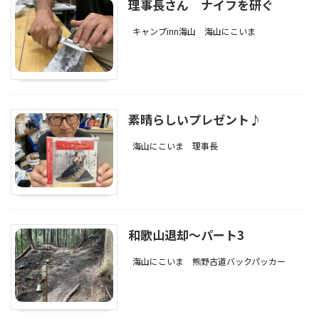
理事長さん ナイフを研ぐ
キャンプinn海山
海山にこいま
素晴らしいプレゼント♪
海山にこいま
理事長
和歌山退却～パート3
海山にこいま
熊野古道バックパッカー