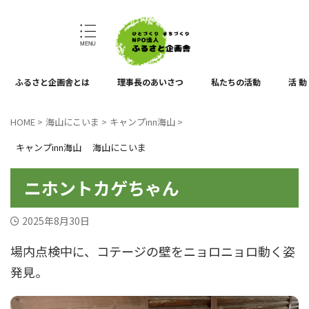
ひとづくり、まちづくり
ふるさと企画舎とは
理事長のあいさつ
私たちの活動
活 動
HOME
>
海山にこいま
>
キャンプinn海山
>
キャンプinn海山
海山にこいま
ニホントカゲちゃん
2025年8月30日
場内点検中に、コテージの壁をニョロニョロ動く姿
発見。