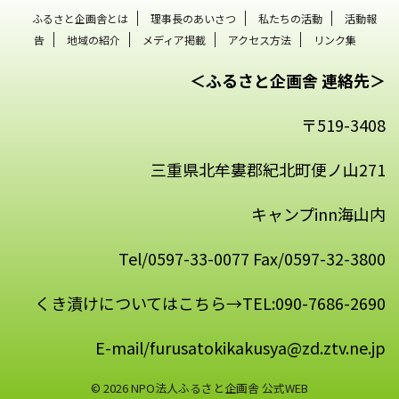
ふるさと企画舎とは
理事長のあいさつ
私たちの活動
活動報
告
地域の紹介
メディア掲載
アクセス方法
リンク集
＜ふるさと企画舎 連絡先＞
〒519-3408
三重県北牟婁郡紀北町便ノ山271
キャンプinn海山内
Tel/0597-33-0077 Fax/0597-32-3800
くき漬けについてはこちら→TEL:090-7686-2690
E-mail/furusatokikakusya@zd.ztv.ne.jp
© 2026 NPO法人ふるさと企画舎 公式WEB