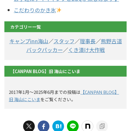
こだわりのかき氷
カテゴリー一覧
キャンプinn海山
／
スタッフ
／
理事長
／
熊野古道
バックパッカー
／
くき漬け大作戦
【CANPAN BLOG】旧 海山にこいま
2017年1月〜2025年6月までの投稿は
【CANPAN BLOG】
旧 海山にこいま
をご覧ください。