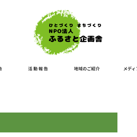
動
活 動 報 告
地域のご紹介
メディ