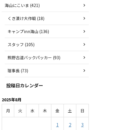
海山にこいま (421)
くき漬け大作戦 (18)
キャンプinn海山 (136)
スタッフ (105)
熊野古道バックパッカー (93)
理事長 (73)
投稿日カレンダー
2025年8月
月
火
水
木
金
土
日
1
2
3