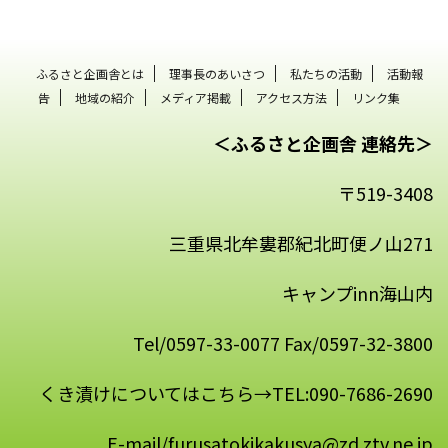
ふるさと企画舎とは
理事長のあいさつ
私たちの活動
活動報
告
地域の紹介
メディア掲載
アクセス方法
リンク集
＜ふるさと企画舎 連絡先＞
〒519-3408
三重県北牟婁郡紀北町便ノ山271
キャンプinn海山内
Tel/0597-33-0077 Fax/0597-32-3800
くき漬けについてはこちら→TEL:090-7686-2690
E-mail/furusatokikakusya@zd.ztv.ne.jp