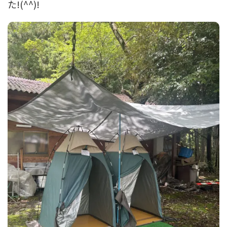
た!(^^)!