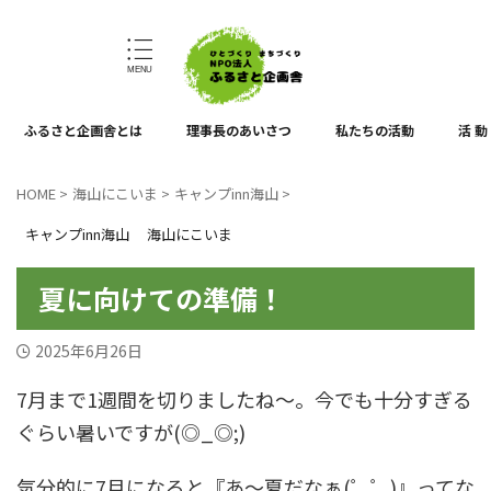
ひとづくり、まちづくり
ふるさと企画舎とは
理事長のあいさつ
私たちの活動
活 動
HOME
>
海山にこいま
>
キャンプinn海山
>
キャンプinn海山
海山にこいま
夏に向けての準備！
2025年6月26日
7月まで1週間を切りましたね～。今でも十分すぎる
ぐらい暑いですが(◎_◎;)
気分的に7月になると『あ～夏だなぁ(゜゜)』ってな