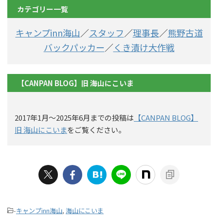
カテゴリー一覧
キャンプinn海山
／
スタッフ
／
理事長
／
熊野古道
バックパッカー
／
くき漬け大作戦
【CANPAN BLOG】旧 海山にこいま
2017年1月〜2025年6月までの投稿は
【CANPAN BLOG】
旧 海山にこいま
をご覧ください。
-
キャンプinn海山
,
海山にこいま