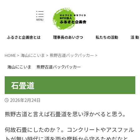
ひとづくり、まちづくり
ふるさと企画舎とは
理事長のあいさつ
私たちの活動
活 動
HOME
>
海山にこいま
>
熊野古道バックパッカー
>
海山にこいま
熊野古道バックパッカー
石畳道
2026年2月24日
熊野古道と言えば石畳道を思い浮かべると思う。
何故石畳にしたのか？。コンクリートやアスファル
トが無い時代に道を雨や摩耗から守るためだなと。