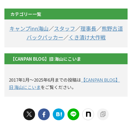
カテゴリー一覧
キャンプinn海山
／
スタッフ
／
理事長
／
熊野古道
バックパッカー
／
くき漬け大作戦
【CANPAN BLOG】旧 海山にこいま
2017年1月〜2025年6月までの投稿は
【CANPAN BLOG】
旧 海山にこいま
をご覧ください。