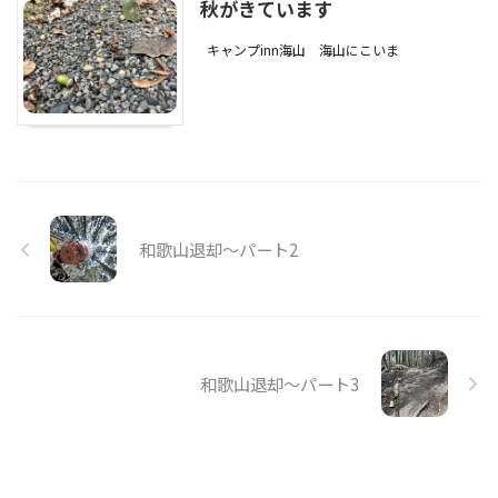
秋がきています
キャンプinn海山
海山にこいま
和歌山退却〜パート2
和歌山退却～パート3