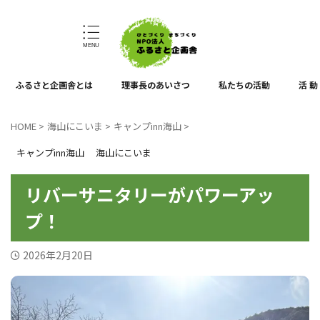
ひとづくり、まちづくり
ふるさと企画舎とは
理事長のあいさつ
私たちの活動
活 動
HOME
>
海山にこいま
>
キャンプinn海山
>
キャンプinn海山
海山にこいま
リバーサニタリーがパワーアッ
プ！
2026年2月20日