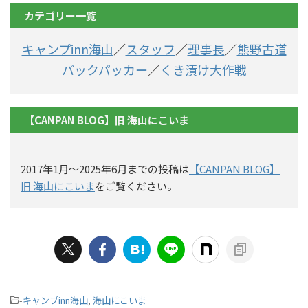
カテゴリー一覧
キャンプinn海山
／
スタッフ
／
理事長
／
熊野古道
バックパッカー
／
くき漬け大作戦
【CANPAN BLOG】旧 海山にこいま
2017年1月〜2025年6月までの投稿は
【CANPAN BLOG】
旧 海山にこいま
をご覧ください。
-
キャンプinn海山
,
海山にこいま