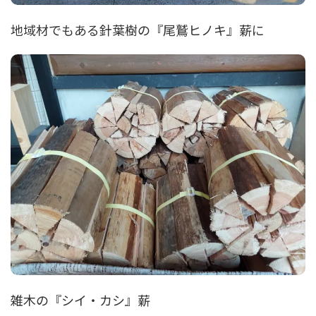
地域材でもある針葉樹の『尾鷲ヒノキ』薪に
雑木の『シイ・カシ』薪