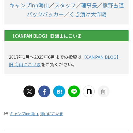
キャンプinn海山
／
スタッフ
／
理事長
／
熊野古道
バックパッカー
／
くき漬け大作戦
【CANPAN BLOG】旧 海山にこいま
2017年1月〜2025年6月までの投稿は
【CANPAN BLOG】
旧 海山にこいま
をご覧ください。
-
キャンプinn海山
,
海山にこいま