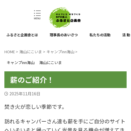
ひとづくり、まちづくり
ふるさと企画舎とは
理事長のあいさつ
私たちの活動
活 動
HOME
>
海山にこいま
>
キャンプinn海山
>
キャンプinn海山
海山にこいま
薪のご紹介！
2025年11月16日
焚き火が恋しい季節です。
訪れるキャンパーさん達も薪を手にご自分のサイト
へいそいそと帰っていく光景を見る機会が増えてき