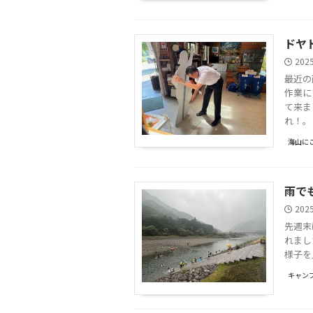
ドヤ
202
最近の
作業に
て来ま
れ！。 .
海山に
雨で
202
先週末
れまし
様子を
キャンプ