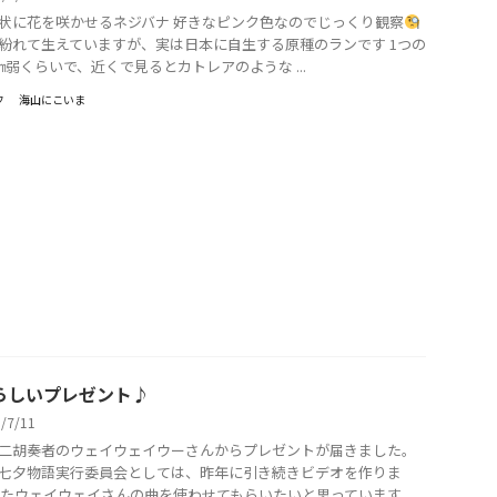
状に花を咲かせるネジバナ 好きなピンク色なのでじっくり観察
紛れて生えていますが、実は日本に自生する原種のランです 1つの
㎜弱くらいで、近くで見るとカトレアのような ...
フ
海山にこいま
らしいプレゼント♪
5/7/11
二胡奏者のウェイウェイウーさんからプレゼントが届きました。
七夕物語実行委員会としては、昨年に引き続きビデオを作りま
またウェイウェイさんの曲を使わせてもらいたいと思っています。