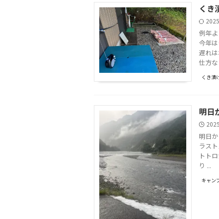
くき
202
例年よ
今年は
遅れは
仕方な .
くき漬
明日
202
明日か
ラスト
トトロ
り ...
キャンプ