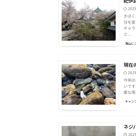
紀伊
202
きほく
分を変
チャラ
と ...
海山に
現在
202
今年は
いです
度な雨
キャンプ
ネジ
202