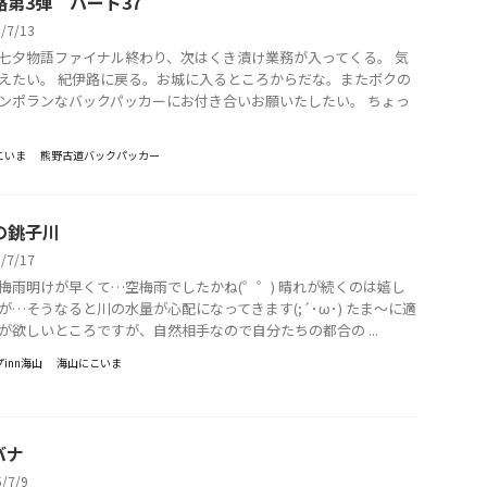
路第3弾 パート37
5/7/13
七夕物語ファイナル終わり、次はくき漬け業務が入ってくる。 気
えたい。 紀伊路に戻る。お城に入るところからだな。またボクの
ンポランなバックパッカーにお付き合いお願いたしたい。 ちょっ
こいま
熊野古道バックパッカー
の銚子川
5/7/17
梅雨明けが早くて…空梅雨でしたかね(゜゜) 晴れが続くのは嬉し
が…そうなると川の水量が心配になってきます(;´･ω･) たま～に適
が欲しいところですが、自然相手なので自分たちの都合の ...
inn海山
海山にこいま
バナ
5/7/9