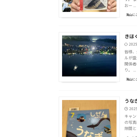
おー ...
海山に
きほく
202
皆様、
ルが盛
関係者
り。 ...
海山に
うな
202
キャン
の写真
隙間と