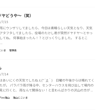
ドヤどうや〜（笑）
5/7/15
雨にウンザリしてましたら、今日は素晴らしい天気となり、天気
アタフタしてましたら、役場のたけし君が突然ドヤドヤ〜とやっ
してね。 何事始まったん！？とびっくりしました。 するとこ
..
こいま
理事長
も
5/7/14
はあいにくの天気でしたねぇ(*´Д｀) 日曜の午後からは晴れてく
たが。 パラパラ雨が降る中、センターハウスを飛び出して場内の
見に行くと、 雨なんて関係ない！と言わんばかりの沢山の方が ...
inn海山
海山にこいま