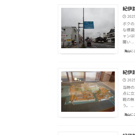
紀伊
202
ボクの
な標識
ャンは
聞い ...
海山に
紀伊
202
当時の
点に立
戦の無
う。 ...
海山に