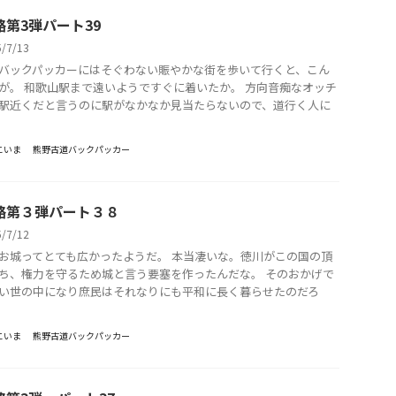
路第3弾パート39
5/7/13
バックパッカーにはそぐわない賑やかな街を歩いて行くと、こん
が。 和歌山駅まで遠いようですぐに着いたか。 方向音痴なオッチ
駅近くだと言うのに駅がなかなか見当たらないので、道行く人に
こいま
熊野古道バックパッカー
路第３弾パート３８
5/7/12
お城ってとても広かったようだ。 本当凄いな。徳川がこの国の頂
ち、権力を守るため城と言う要塞を作ったんだな。 そのおかげで
い世の中になり庶民はそれなりにも平和に長く暮らせたのだろ
こいま
熊野古道バックパッカー