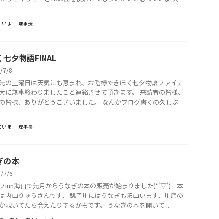
こいま
理事長
七夕物語FINAL
5/7/8
先の土曜日は天気にも恵まれ、お陰様できほく七夕物語ファイナ
大に無事終わりましたこと連絡させて頂きます。 来訪者の皆様、
の皆様、ありがとうございました。 なんかブログ書くの久しぶ
こいま
理事長
ぎの本
5/7/6
プinn海山で先月からうなぎの本の販売が始まりました(*'▽') 本
は内山りゅうさんです。 銚子川にはうなぎも沢山います。川底の
か覗いてたら会えたりするかもです。 うなぎの本を開いて ...