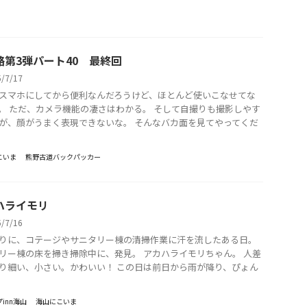
路第3弾パート40 最終回
5/7/17
スマホにしてから便利なんだろうけど、ほとんど使いこなせてな
。 ただ、カメラ機能の凄さはわかる。 そして自撮りも撮影しやす
が、顔がうまく表現できないな。 そんなバカ面を見てやってくだ
こいま
熊野古道バックパッカー
ハライモリ
5/7/16
りに、コテージやサニタリー棟の清掃作業に汗を流したある日。
リー棟の床を掃き掃除中に、発見。 アカハライモリちゃん。 人差
り細い、小さい。かわいい！ この日は前日から雨が降り、ぴょん
inn海山
海山にこいま