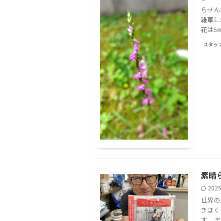
らせん
雑草に
花は5
スタッ
素晴
202
世界の
きほく
す。 