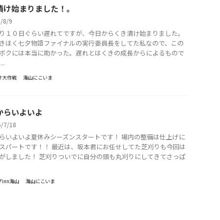
漬け始まりました！。
5/8/9
り１０日ぐらい遅れてですが、今日からくき漬け始まりました。
きほく七夕物語ファイナルの実行委員長をしてた私なので、この
ボクには本当に助かった。遅れとはくきの成長からによるもので
..
け大作戦
海山にこいま
からいよいよ
5/7/18
らいよいよ夏休みシーズンスタートです！ 場内の整備は仕上げに
スパートです！！ 最近は、坂本君にお任せしてた芝刈りも今回は
がしました！ 芝刈りついでに自分の頭も丸刈りにしてきてさっぱ
inn海山
海山にこいま