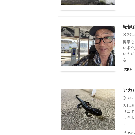
紀伊
202
携帯を
いボク
いのだ
さ ...
海山に
アカ
202
久しぶ
サニタ
し指よ
...
キャンプ