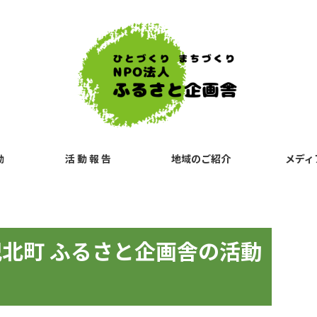
動
活 動 報 告
地域のご紹介
メディ
北町 ふるさと企画舎の活動