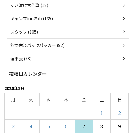
くき漬け大作戦 (18)
キャンプinn海山 (135)
スタッフ (105)
熊野古道バックパッカー (92)
理事長 (73)
投稿日カレンダー
2026年8月
月
火
水
木
金
土
日
1
2
3
4
5
6
7
8
9