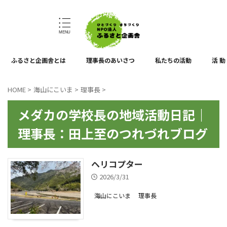
ひとづくり、まちづくり
ふるさと企画舎とは
理事長のあいさつ
私たちの活動
活 動
HOME
>
海山にこいま
>
理事長
>
メダカの学校長の地域活動日記｜
理事長：田上至のつれづれブログ
ヘリコプター
2026/3/31
海山にこいま
理事長