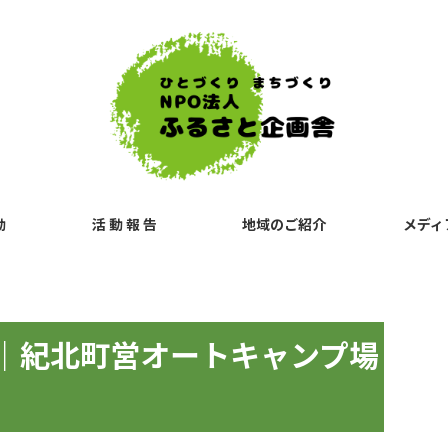
動
活 動 報 告
地域のご紹介
メディ
山｜紀北町営オートキャンプ場