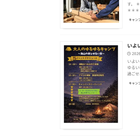
す。 
＊＊＊
キャンプ
いよ
202
いよい
ゆるい
過ごせ
キャンプ