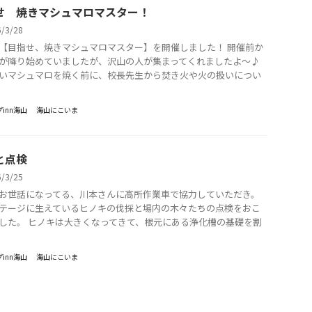
せ 焼きマシュマロマスター！
6/3/28
【目指せ、焼きマシュマロマスター】を開催しました！ 開催前か
が降り始めていましたが、沢山の人が集まってくれましたよ～♪
いマシュマロを焼く前に、校長先生から焚き火や火の扱いについ
inn海山
海山にこいま
と点検
6/3/25
お世話になってる、川本さんに高所作業車で協力していただき。
テージに生えているヒノキの伐採と場内の木々たちの点検をおこ
した。 ヒノキは大きくなってきて、根元にある浄化槽の基礎を割
inn海山
海山にこいま