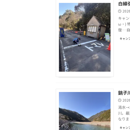
白線
202
キャン
ω・)
復… 
キャンプ
銚子
202
渇水→
川。最
なりま
キャンプ