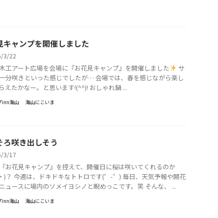
見キャンプを開催しました
6/3/22
木工アート広場を会場に『お花見キャンプ』を開催しました
サ
一分咲きといった感じでしたが… 会場では、春を感じながら楽し
えたかなー。と思います!(^^)! おしゃれ鍋 ...
inn海山
海山にこいま
そろ咲き出しそう
6/3/17
『お花見キャンプ』を控えて、開催日に桜は咲いてくれるのか
ω・)？ 今週は、ドキドキなトトロです(゜-゜) 毎日、天気予報や開花
ニュースに場内のソメイヨシノと睨めっこです。笑 そんな、 ...
inn海山
海山にこいま