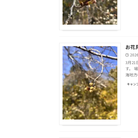
お花
202
3月2
す。 
海地方
キャンプ