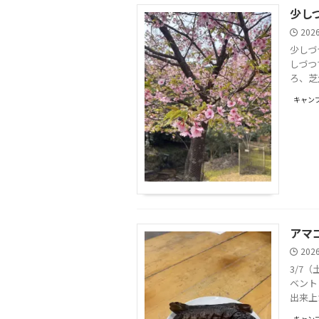
少し
202
少しづ
しづつ
ろ、芝
キャンプ
アマ
202
3/7
ベント
出来上
キャンプ