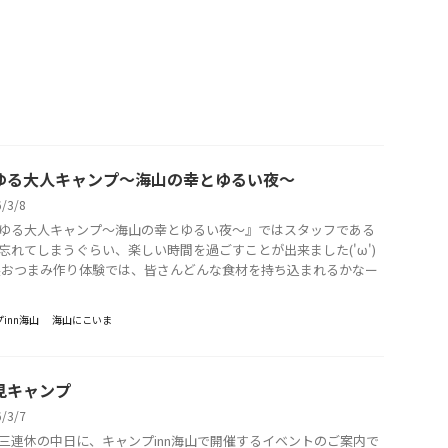
ゆる大人キャンプ～海山の幸とゆるい夜～
6/3/8
ゆる大人キャンプ～海山の幸とゆるい夜～』ではスタッフである
忘れてしまうぐらい、楽しい時間を過ごすことが出来ました('ω')
製おつまみ作り体験では、皆さんどんな食材を持ち込まれるかなー
inn海山
海山にこいま
見キャンプ
6/3/7
三連休の中日に、キャンプinn海山で開催するイベントのご案内で