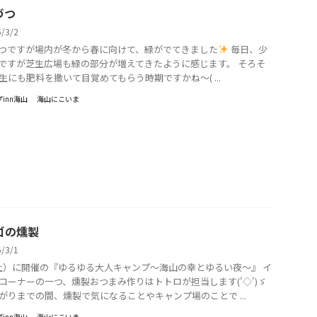
づつ
6/3/2
つですが場内が冬から春に向けて、緑がでてきました
毎日、少
ですが芝生広場も緑の部分が増えてきたように感じます。 そろそ
生にも肥料を撒いて目覚めてもらう時期ですかね～( ...
inn海山
海山にこいま
ゴの燻製
6/3/1
（土）に開催の『ゆるゆる大人キャンプ～海山の幸とゆるい夜～』 イ
コーナーの一つ、燻製おつまみ作りはトトロが担当します('◇')ゞ
がりまでの間、燻製で気になることやキャンプ場のことで ...
inn海山
海山にこいま