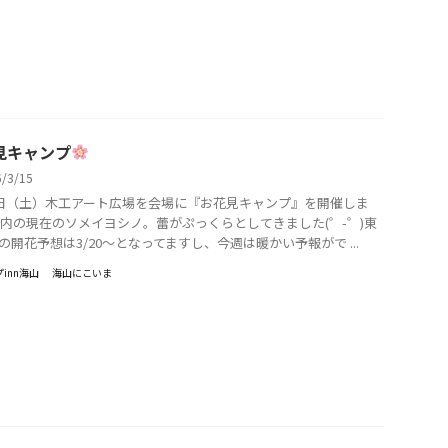
見キャンプ
6/3/15
1日（土）木工アート広場を会場に『お花見キャンプ』を開催しま
場内の現在のソメイヨシノ。蕾がぷっくらとしてきました(゜-゜)東
の開花予想は3/20～となってますし、今週は暖かい予報がで ...
inn海山
海山にこいま