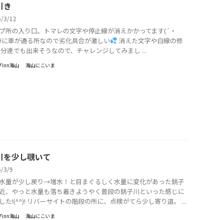
引き
6/3/12
プ所の入り口。トマレの文字や停止線が消えかかってます(´・
 特に車が通る所なので劣化具合が激しい
消えた文字や白線の修
自分達でも出来そうなので、チャレンジしてみまし ...
inn海山
海山にこいま
川を少し覗いて
6/3/9
水量が少し戻り→増水！と目まぐるしく水量に変化があった銚子
近、やっと水量も落ち着きようやく普段の銚子川といった感じに
した!(^^)! リバーサイトの階段の所に、点検がてら少し寄り道。 ...
inn海山
海山にこいま