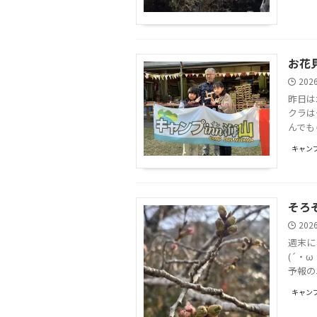
お花
202
昨日は
クラは
んでもら
キャンプ
そろ
202
週末に
(´・
予報の
キャンプ