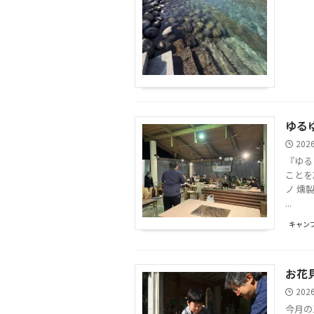
ゆる
202
『ゆる
ことを
ノ 燻
...
キャンプ
お花
202
今月の