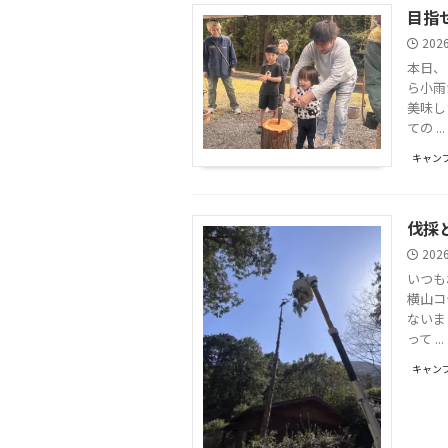
目指
202
本日、
ら小雨
美味し
ての ...
キャンプ
伐採
202
いつも
横山コ
ないま
って ...
キャンプ