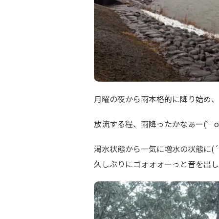
月曜の夜から雨本格的に降り始め、
放流する程、雨降ったかなぁー(゜o
渇水状態から一気に増水の状態に(´
久しぶりにゴォォォーっと音を出し