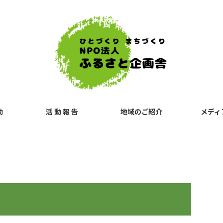
動
活 動 報 告
地域のご紹介
メディ