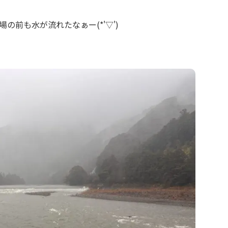
の前も水が流れたなぁー(*'▽')