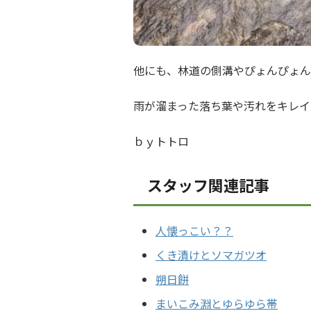
他にも、林道の側溝やぴょんぴょん
雨が溜まった落ち葉や汚れをキレイに
ｂｙトトロ
スタッフ関連記事
人懐っこい？？
くき漬けとソマガツオ
朔日餅
まいこみ淵とゆらゆら帯