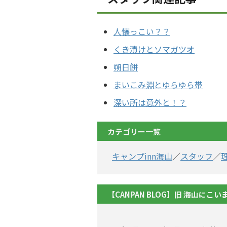
人懐っこい？？
くき漬けとソマガツオ
朔日餅
まいこみ淵とゆらゆら帯
深い所は意外と！？
カテゴリー一覧
キャンプinn海山
／
スタッフ
／
【CANPAN BLOG】旧 海山にこい