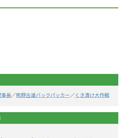
理事長
／
熊野古道バックパッカー
／
くき漬け大作戦
ま