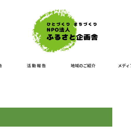
動
活 動 報 告
地域のご紹介
メディ