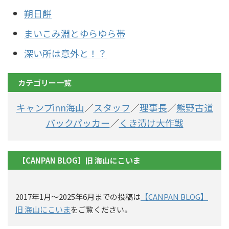
朔日餅
まいこみ淵とゆらゆら帯
深い所は意外と！？
カテゴリー一覧
キャンプinn海山
／
スタッフ
／
理事長
／
熊野古道
バックパッカー
／
くき漬け大作戦
【CANPAN BLOG】旧 海山にこいま
2017年1月〜2025年6月までの投稿は
【CANPAN BLOG】
旧 海山にこいま
をご覧ください。