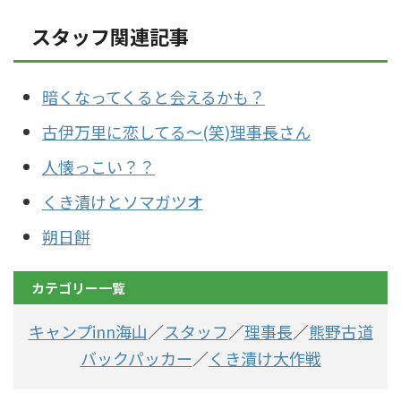
スタッフ関連記事
暗くなってくると会えるかも？
古伊万里に恋してる～(笑)理事長さん
人懐っこい？？
くき漬けとソマガツオ
朔日餅
カテゴリー一覧
キャンプinn海山
／
スタッフ
／
理事長
／
熊野古道
バックパッカー
／
くき漬け大作戦