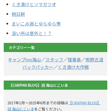
くき漬けとソマガツオ
朔日餅
まいこみ淵とゆらゆら帯
深い所は意外と！？
カテゴリー一覧
キャンプinn海山
／
スタッフ
／
理事長
／
熊野古道
バックパッカー
／
くき漬け大作戦
【CANPAN BLOG】旧 海山にこいま
2017年1月〜2025年6月までの投稿は
【CANPAN BLOG】
旧 海山にこいま
をご覧ください。