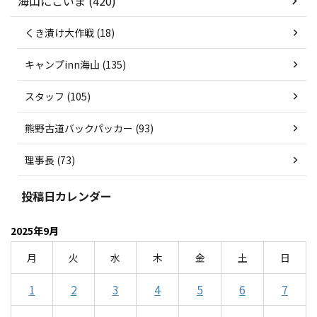
海山にこいま (420)
くき漬け大作戦 (18)
キャンプinn海山 (135)
スタッフ (105)
熊野古道バックパッカー (93)
理事長 (73)
投稿日カレンダー
2025年9月
月
火
水
木
金
土
日
1
2
3
4
5
6
7