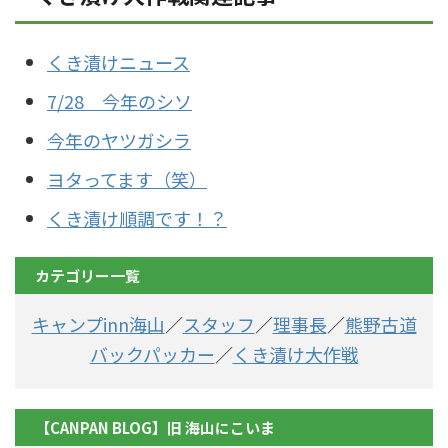
くき漬けニュース
7/28 今年のシソ
今年のヤツガシラ
ヨタってます（笑）
くき漬け順調です！？
カテゴリー一覧
キャンプinn海山
／
スタッフ
／
理事長
／
熊野古道
バックパッカー
／
くき漬け大作戦
【CANPAN BLOG】旧 海山にこいま