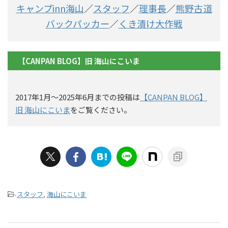
キャンプinn海山
／
スタッフ
／
理事長
／
熊野古道
バックパッカー
／
くき漬け大作戦
【CANPAN BLOG】旧 海山にこいま
2017年1月〜2025年6月までの投稿は
【CANPAN BLOG】
旧 海山にこいま
をご覧ください。
-
スタッフ
,
海山にこいま