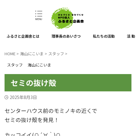
ひとづくり、まちづくり
ふるさと企画舎とは
理事長のあいさつ
私たちの活動
活 動
HOME
>
海山にこいま
>
スタッフ
>
スタッフ
海山にこいま
セミの抜け殻
2025年8月3日
センターハウス前のモミノキの近くで
セミの抜け殻を発見！
カッコイイ(∩´∀｀)∩