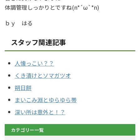
体調管理しっかりとですね(n*´ω`*n)
ｂｙ はる
スタッフ関連記事
人懐っこい？？
くき漬けとソマガツオ
朔日餅
まいこみ淵とゆらゆら帯
深い所は意外と！？
カテゴリー一覧