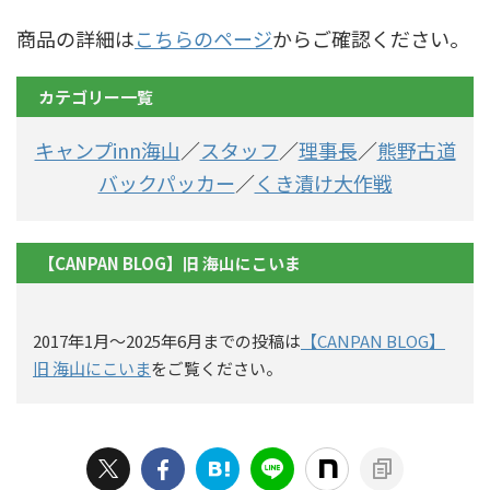
商品の詳細は
こちらのページ
からご確認ください。
カテゴリー一覧
キャンプinn海山
／
スタッフ
／
理事長
／
熊野古道
バックパッカー
／
くき漬け大作戦
【CANPAN BLOG】旧 海山にこいま
2017年1月〜2025年6月までの投稿は
【CANPAN BLOG】
旧 海山にこいま
をご覧ください。