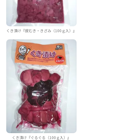
くき漬け『皮むき・きざみ（100ｇ入）』
くき漬け『ぐるぐる（100ｇ入）』